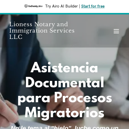
Try Airo AI Builder
|
Start for free
Lioness Notary and
Immigration Services
LLC
Asistencia
Documental
para Procesos
Migratorios
No le tema al "hielo", luche como un